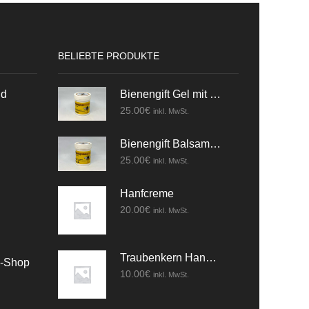
BELIEBTE PRODUKTE
nd
Bienengift Gel mit Kräuter
25.00
€
inkl. MwSt.
Bienengift Balsam mit Kräuter
25.00
€
inkl. MwSt.
Hanfcreme
20.00
€
inkl. MwSt.
Traubenkern Handcreme
e-Shop
10.00
€
inkl. MwSt.