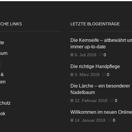
ICHE LINKS
LETZTE BLOGEINTRÄGE
Die Kernseife – altbewährt u
ite
immer up-to-date
sum
6. Juli 2018
0
t
Die richtige Handpflege
 &
5. März 2018
0
ten
Die Lärche – ein besonderer
Nadelbaum
22. Februar 2018
0
chutz
Willkommen im neuen Onlin
ok
14. Januar 2018
0