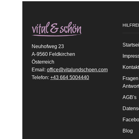
HILFRE
Startse
Neuhofweg 23
A-9560 Feldkirchen
Impres
Österreich
Kontak
Email:
office@vitalundschoen.com
Telefon:
+43 664 5004440
Fragen
Antwor
AGB's
Datens
Facebo
Blog