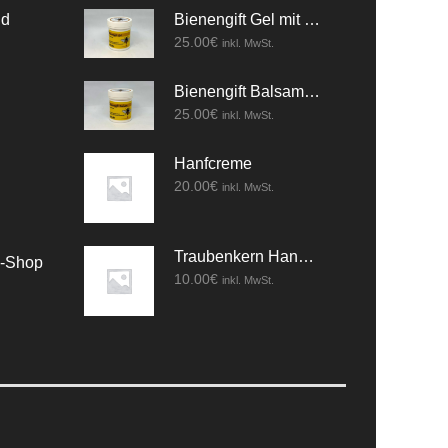
nd
Bienengift Gel mit Kräuter
25.00
€
inkl. MwSt.
Bienengift Balsam mit Kräuter
25.00
€
inkl. MwSt.
Hanfcreme
20.00
€
inkl. MwSt.
Traubenkern Handcreme
e-Shop
10.00
€
inkl. MwSt.