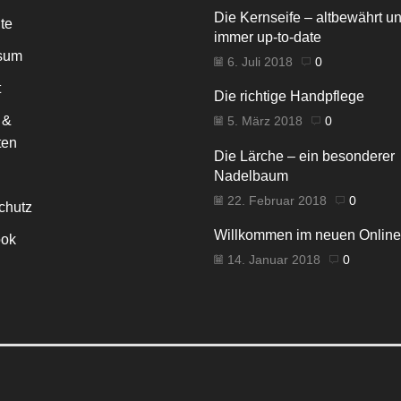
Die Kernseife – altbewährt u
ite
immer up-to-date
sum
6. Juli 2018
0
t
Die richtige Handpflege
 &
5. März 2018
0
ten
Die Lärche – ein besonderer
Nadelbaum
22. Februar 2018
0
chutz
Willkommen im neuen Onlin
ok
14. Januar 2018
0