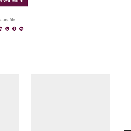
en Warenkorb
Saunaöle