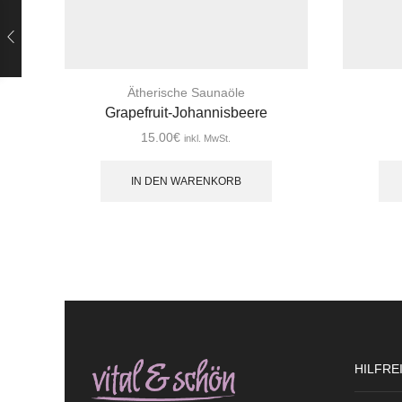
Ätherische Saunaöle
Grapefruit-Johannisbeere
15.00
€
inkl. MwSt.
IN DEN WARENKORB
HILFRE