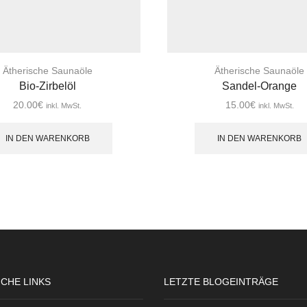
Ätherische Saunaöle
Ätherische Saunaöle
Bio-Zirbelöl
Sandel-Orange
20.00
€
15.00
€
inkl. MwSt.
inkl. MwSt.
IN DEN WARENKORB
IN DEN WARENKORB
ICHE LINKS
LETZTE BLOGEINTRÄGE