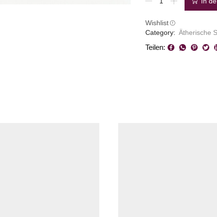
In d
Lärchenöl
Menge
Wishlist
Category:
Ätherische 
Teilen: