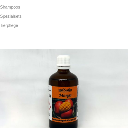
Shampoos
Spezialsets
Tierpflege