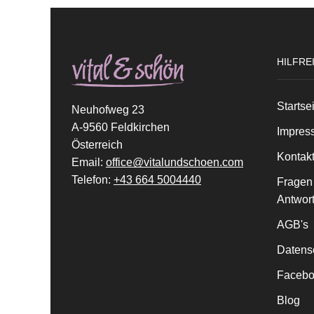
HILFRE
Startse
Neuhofweg 23
A-9560 Feldkirchen
Impres
Österreich
Kontak
Email:
office@vitalundschoen.com
Telefon:
+43 664 5004440
Fragen
Antwor
AGB's
Datens
Facebo
Blog