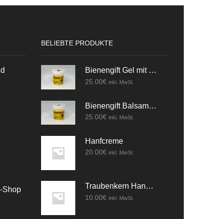
BELIEBTE PRODUKTE
nd
Bienengift Gel mit Kräuter
25.00
€
inkl. MwSt.
Bienengift Balsam mit Kräuter
25.00
€
inkl. MwSt.
Hanfcreme
20.00
€
inkl. MwSt.
Traubenkern Handcreme
e-Shop
10.00
€
inkl. MwSt.