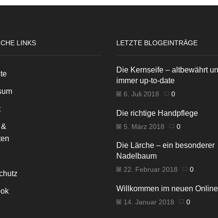
ICHE LINKS
LETZTE BLOGEINTRÄGE
Die Kernseife – altbewährt u
ite
immer up-to-date
sum
6. Juli 2018
0
t
Die richtige Handpflege
 &
5. März 2018
0
ten
Die Lärche – ein besonderer
Nadelbaum
22. Februar 2018
0
chutz
Willkommen im neuen Onlin
ok
14. Januar 2018
0