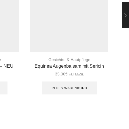
e
Gesichts- & Hautpflege
 – NEU
Equinea Augenbalsam mit Sericin
35.00
€
inkl. MwSt.
IN DEN WARENKORB