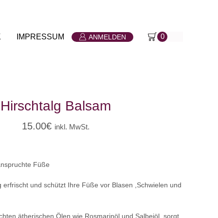
K
IMPRESSUM
0
ANMELDEN
Hirschtalg Balsam
15.00
€
inkl. MwSt.
eanspruchte Füße
g erfrischt und schützt Ihre Füße vor Blasen ,Schwielen und
chten ätherischen Ölen wie Rosmarinöl und Salbeiöl ,sorgt