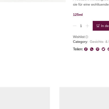
sie für eine wohltuend
125ml
Hirschtalg
In d
Balsam
Menge
Wishlist
Category:
Gesichts- &
Teilen: