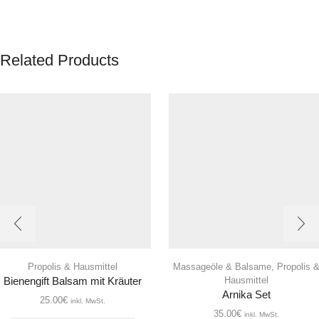
Related Products
Propolis & Hausmittel
Massageöle & Balsame
,
Propolis 
Hausmittel
Bienengift Balsam mit Kräuter
Arnika Set
25.00
€
inkl. MwSt.
35.00
€
inkl. MwSt.