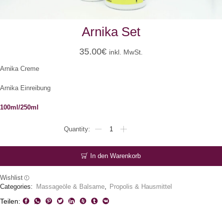
Arnika Set
35.00
€
inkl. MwSt.
Arnika Creme
Arnika Einreibung
100ml/250ml
Arnika
Set
Menge
In den Warenkorb
Wishlist
Categories:
Massageöle & Balsame
,
Propolis & Hausmittel
Teilen: