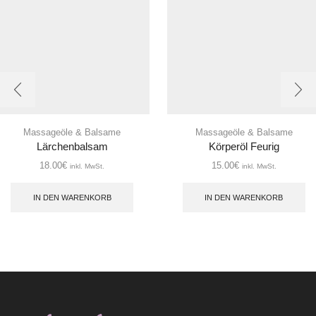
Massageöle & Balsame
Massageöle & Balsame
Lärchenbalsam
Körperöl Feurig
18.00
€
15.00
€
inkl. MwSt.
inkl. MwSt.
IN DEN WARENKORB
IN DEN WARENKORB