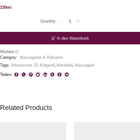
150ml
Körperöl
Citrus
Menge
In den Warenkorb
Wishlist
Category:
Massageöle & Balsame
Tags:
Ätherisches Öl
,
Körperöl
,
Mandelöl
,
Massageöl
Teilen:
Related Products