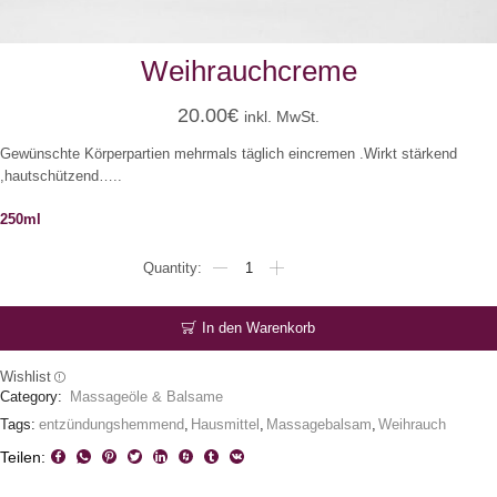
Weihrauchcreme
20.00
€
inkl. MwSt.
Gewünschte Körperpartien mehrmals täglich eincremen .Wirkt stärkend
,hautschützend…..
250ml
Weihrauchcreme
Menge
In den Warenkorb
Wishlist
Category:
Massageöle & Balsame
Tags:
entzündungshemmend
,
Hausmittel
,
Massagebalsam
,
Weihrauch
Teilen: