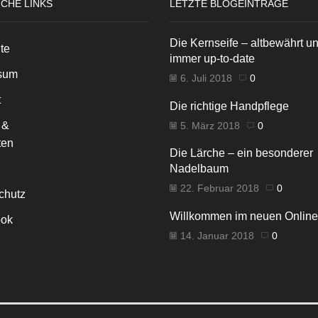
ICHE LINKS
LETZTE BLOGEINTRÄGE
Die Kernseife – altbewährt u
ite
immer up-to-date
sum
6. Juli 2018
0
t
Die richtige Handpflege
 &
5. März 2018
0
ten
Die Lärche – ein besonderer
Nadelbaum
22. Februar 2018
0
chutz
Willkommen im neuen Onlin
ok
14. Januar 2018
0