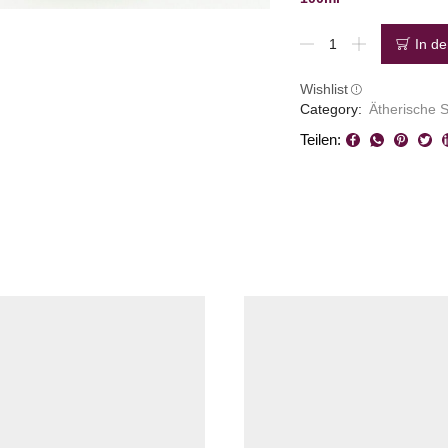
Birke
In d
Menge
Wishlist
Category:
Ätherische 
Teilen: