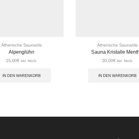
Ätherische Saunaöle
Ätherische Saunaöle
Alpenglühn
Sauna Kristalle Ment
15.00
€
30.00
€
inkl. MwSt.
inkl. MwSt.
IN DEN WARENKORB
IN DEN WARENKORB