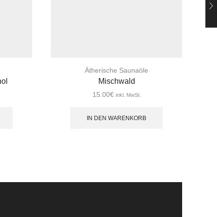
Ätherische Saunaöle
hol
Mischwald
15.00
€
inkl. MwSt.
IN DEN WARENKORB