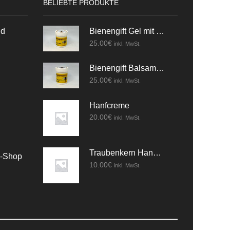
BELIEBTE PRODUKTE
nd
Bienengift Gel mit Kräuter
25.00
€
inkl. MwSt.
Bienengift Balsam mit Kräuter
25.00
€
inkl. MwSt.
Hanfcreme
20.00
€
inkl. MwSt.
Traubenkern Handcreme
e-Shop
10.00
€
inkl. MwSt.