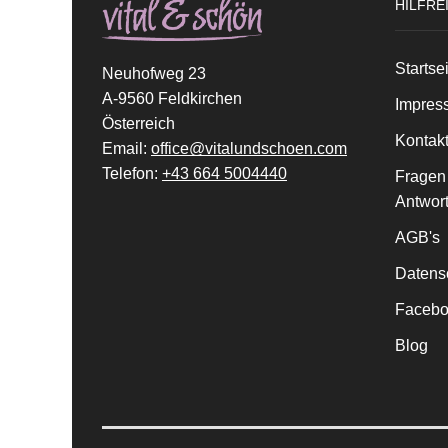
HILFRE
Startse
Neuhofweg 23
A-9560 Feldkirchen
Impres
Österreich
Kontak
Email:
office@vitalundschoen.com
Telefon:
+43 664 5004440
Fragen
Antwor
AGB's
Datens
Facebo
Blog