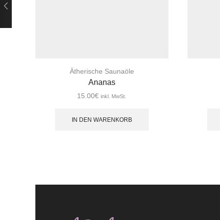
Ätherische Saunaöle
Ananas
15.00
€
inkl. MwSt.
IN DEN WARENKORB