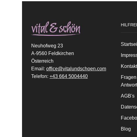
HILFRE
Startse
Neuhofweg 23
A-9560 Feldkirchen
Impres
Österreich
Kontak
Email:
office@vitalundschoen.com
Telefon:
+43 664 5004440
Fragen
Antwor
AGB's
Datens
Facebo
Blog