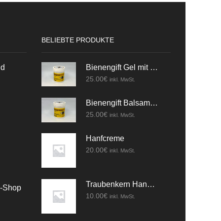
BELIEBTE PRODUKTE
nd
Bienengift Gel mit Kräuter
25.00
€
inkl. MwSt.
Bienengift Balsam mit Kräuter
25.00
€
inkl. MwSt.
Hanfcreme
20.00
€
inkl. MwSt.
Traubenkern Handcreme
e-Shop
10.00
€
inkl. MwSt.