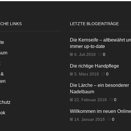
ICHE LINKS
LETZTE BLOGEINTRÄGE
Die Kernseife – altbewährt u
ite
immer up-to-date
sum
6. Juli 2018
0
t
Die richtige Handpflege
 &
5. März 2018
0
ten
Die Lärche – ein besonderer
Nadelbaum
22. Februar 2018
0
chutz
Willkommen im neuen Onlin
ok
14. Januar 2018
0