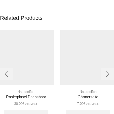
Related Products
Naturseifen
Naturseifen
Rasierpinsel Dachshaar
Gärtnerseife
30.00
€
7.00
€
inkl. MwSt.
inkl. MwSt.