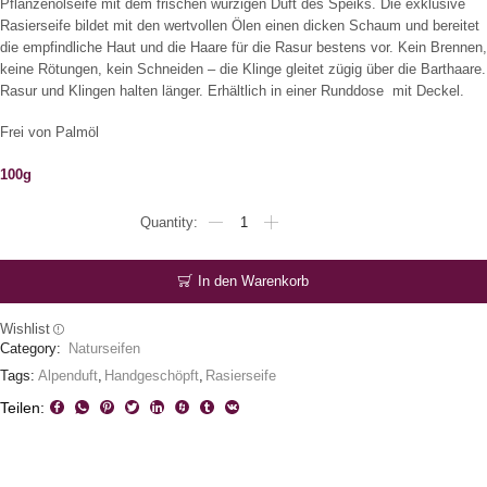
Pflanzenölseife mit dem frischen würzigen Duft des Speiks. Die exklusive
Rasierseife bildet mit den wertvollen Ölen einen dicken Schaum und bereitet
die empfindliche Haut und die Haare für die Rasur bestens vor. Kein Brennen,
keine Rötungen, kein Schneiden – die Klinge gleitet zügig über die Barthaare.
Rasur und Klingen halten länger. Erhältlich in einer Runddose mit Deckel.
Frei von Palmöl
100g
DIE
Rasierseife
Menge
In den Warenkorb
Wishlist
Category:
Naturseifen
Tags:
Alpenduft
,
Handgeschöpft
,
Rasierseife
Teilen: